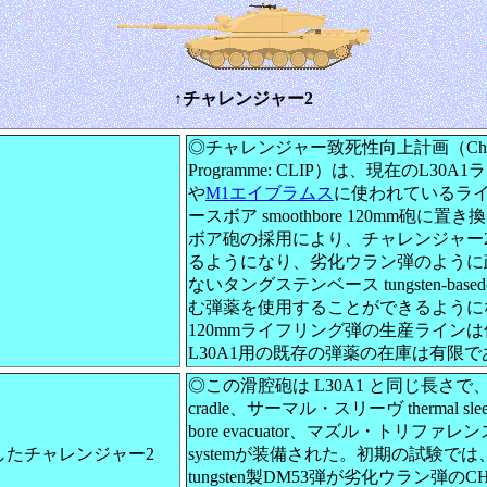
↑チャレンジャー2
◎チャレンジャー致死性向上計画（Challenger 
Programme: CLIP）は、現在のL3
や
M1エイブラムス
に使われているラインメ
ースボア smoothbore 120mm砲
ボア砲の採用により、チャレンジャー2
るようになり、劣化ウラン弾のように
ないタングステンベース tungsten-b
む弾薬を使用することができるように
120mmライフリング弾の生産ライン
L30A1用の既存の弾薬の在庫は有限で
◎この滑腔砲は L30A1 と同じ長さ
cradle、サーマル・スリーヴ thermal
bore evacuator、マズル・トリファレンス・
したチャレンジャー2
systemが装備された。初期の試験で
tungsten製DM53弾が劣化ウラン弾