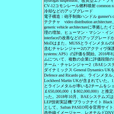
hydrogas suspension、改良型エア・フィルター 
CV-12コモンレール燃料噴射 common r
冷却などのアップグレード
電子構造：砲手制御ハンドル gunner's co
テクチャ video distribution arch
generic vehicle architectu
理の増加、ヒューマン・マシン・インターフェ
interfaceの改善などのアップグレー
MoDはまた、MUSSとラインメタルのROSY Ra
含むチャレンジャー2のアクティヴ保護システム（
systems: APS）の評価を開始。20
ムについて、複数の企業に評価段階の
チーム・チャレンジャー2（BAEシ
ダイナミックス General Dynamic
Defence and Ricardo plc、ラ
Lockheed Martin UKが含まれてい
とラインメタルが率いる2チームをシ
￡650,000,000（＄802,000,00
った。2018年10月、BAEシステム
LEP技術実証機“ブラックナイト Black
として、Safran PASEO司令官用サイト
赤外線イメージャー、レオナルドDNVS 4ナ