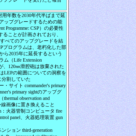
耐用年数を2030年代半ばまで延
アップグレードするための能
ent Programme: CSP）の必要性
了することが計画されており、
らのすべてのアップグレードを結
CSPプログラムは、老朽化した部
から2035年に延長するという
fe Extension
れたが、120㎜滑腔砲は放棄された
軍はLEPの範囲についての洞察を
に分割していた
commander's primary
s primary sightのアップグ
 observation and
世代の赤外線画像に置き換えること
stem：火器管制コンピュータ fire
ontrol panel、火器処理装置 gun
third-generation