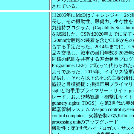
されている。
◎2005年にMoDはチャレンジャー2の
長し、その機動性、殺傷力、生存性を
力維持プログラム（Capability Sustainm
を認識した。CSPは2020年までに完
120mm滑腔砲の装着を含むCLIPか
合する予定だった。2014年までに、
品を交換し、戦車の耐用年数を2025年
同様の範囲を共有する寿命延長プログラム（Li
Programme: LEP）に取って代わら
ようであった。2015年、イギリス陸
提供し、それを以下の4つの主要分野
監視と目標捕捉：指揮官用プライマリー・サイト 
sightと砲手用プライマリー・サイト gunner'
レード、および熱観測・砲撃用サイト（thermal
gunnery sights: TOGS）を第3
武器管制システム Weapon control sy
control computer、火器管制パネルfire c
processing unitのアップグレード
機動性：第3世代ハイドロガス・サスペンション 