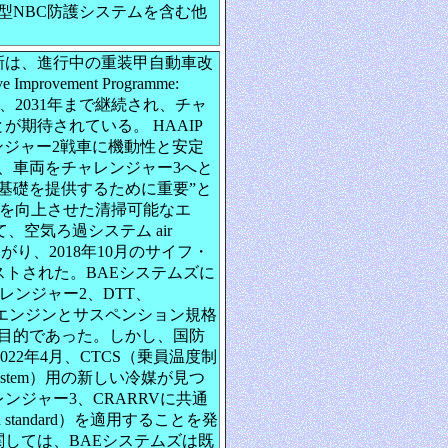
型NBC防護システムを含む他
新は、進行中の重装甲自動車改
mprovement Programme:
、2031年まで継続され、チャ
が期待されている。 HAAIP
ンジャー2戦車に機動性と安定
、車両をチャレンジャー3へと
基礎を提供するために重要”と
命を向上させた清掃可能なエ
通じて、空気ろ過システム air
につながり、2018年10月のサイフ・
ea 3でテストされた。BAEシステムズに
レンジャー2、DTT、
に共通のエンジンとサスペンション規格
目的であった。しかし、国防
fenceは2022年4月、CTCS（乗員温度制
rol System）用の新しい冷媒が見つ
ンジャー3、CRARRVに共通
standard）を適用することを発
nに関しては、BAEシステムズは既