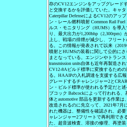
存のCV12エンジンをアップグレード
と交換するかを評価していた。キャタ
Caterpillar DefenseによるCV
ン・レール燃料噴射 Common Rail Fue
ルス・モニタリング（HUMS）を導
り、最大出力が1,200bhp（2,300rpm）か
上し、戦場の排煙が減少し、フリート
る。この情報が発表されて以来（201
噴射とHUMSの装着に関して公的に
まとなっている。エンジンやトランス
transmission units自体も近年再製
CV12-8Aビルド標準に変換するた
る。HAAIPの入札調達を支援する広
グレードするチャレンジャー2とCRARR
ン・ビルド標準が使われる予定だと述べ
ブコック Babcockによって行われ
体とautomotive 部品を更新する作
改造されるのに先立って、2021年7月
れた機器は、整備性を確認され、必要
ャレンジャー2フリートで再利用でき
た、超音波検査、溶接の修理、再塗装を