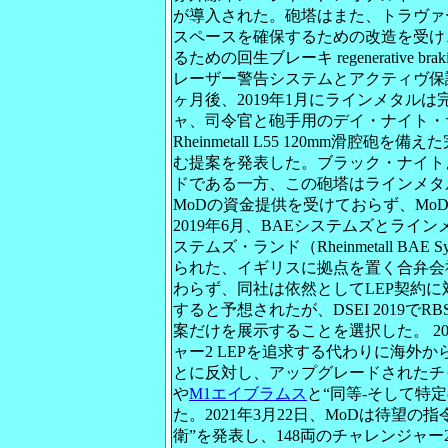
が導入された。砲塔はまた、トラヴァース 
スペースを確保するための改造を受け
るための回生ブレーキ regenerative 
レーザー警告システムとアクティヴ保
ヶ月後、2019年1月にラインメタル
ャ、司令官と砲手用のデイ・ナイト・サイト day
Rheinmetall L55 120mm滑腔
む提案を発表した。ブラック・ナイト
ドである一方、この砲塔はラインメタ
MoDの資金提供を受けておらず、Mo
2019年6月、BAEシステムズとライ
ステムズ・ランド（Rheinmetall BAE Sy
られた、イギリスに拠点を置く合弁会
わらず、同社は依然としてLEP契約に
すると予想されたが、DSEI 2019で
案だけを展示することを選択した。 20
ャー2 LEPを追求する代わりに海外
とに反対し、アップグレードされたチ
や
M1エイブラムス
と“同等-そして特
た。2021年3月22日、MoDは待望の
衛”を発表し、148両のチャレンジャ