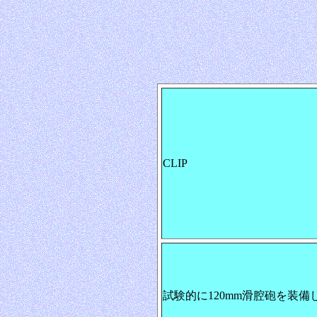
CLIP
試験的に120mm滑腔砲を装備