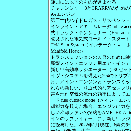
範囲には以下のものが含まれる
チャレンジャー 3とCRARRVのための
9Aエンジン
第三世代ハイドロガス・サスペンション Hydro
インライン・アキュムレータ inline acc
式トラック・テンショナー（Hydraulic Track
改良された電気式コールド・スタート・システム 
Cold Start System（インテーク・マ
Manifold Heater）
トランスミッションの改良のために装
新型メイン・エンジン用エア・インテ
新しい高効率ラジエーター（596セッ
イヴ・システムを備えた294のトリプ
け、メイン・エンジンとトランスミッ
れらの新しいより近代的なアセンブリ
善された空気の流れの効率によってエ
ード fuel cutback mode（メイ
却能力を超えた場合、エンジン出力を
しい冷却ファンの契約をAMETEK Airtec
インのサプライヤー）に、新しいラジ
に授与した。2022年1月現在、6両の
ー3への改造に先立ち、automotiv