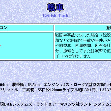
British Tank
コン
意
戦闘や事故で失った場合（沈没
船などの内部で事故や事件がお
や同盟軍、所属機関、所有会社
分、漁礁としてまたは演習で使
イコンは付けません
.04ｍ 履帯幅：63.5cm エンジン：4ストロークV型12気筒Perk
92リットル 主武装：55口径120mmライフル砲L30 1門、L37A2 
現BAEシステムズ・ランド＆アーマメンツ社ランド･システム