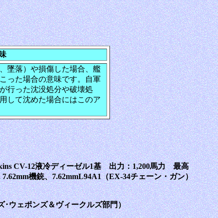
味
、墜落）や損傷した場合、艦
こった場合の意味です。自軍
が行った沈没処分や破壊処
用して沈めた場合にはこのア
ins CV-12液冷ディーゼル1基 出力：1,200馬力 最高
7.62mm機銃、7.62mmL94A1（EX-34チェーン・ガン）
ズ･ウェポンズ＆ヴィークルズ部門）