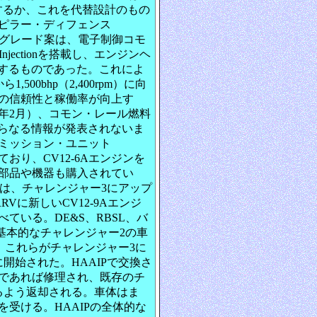
するか、これを代替設計のもの
ピラー・ディフェンス
12のアップグレード案は、電子制御コモ
l Injectionを搭載し、エンジンヘ
入するものであった。これによ
ら1,500bhp（2,400rpm）に向
の信頼性と稼働率が向上す
9年2月）、コモン・レール燃料
さらなる情報が発表されないま
ミッション・ユニット
造されており、CV12-6Aエンジンを
めの部品や機器も購入されてい
報は、チャレンジャー3にアップ
Vに新しいCV12-9Aエンジ
ている。DE&S、RBSL、バ
る、基本的なチャレンジャー2の車
業は、これらがチャレンジャー3に
に開始された。HAAIPで交換さ
であれば修理され、既存のチ
るよう返却される。車体はま
受ける。HAAIPの全体的な