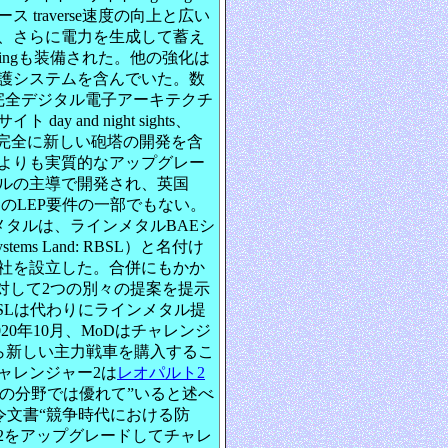
traverse速度の向上と広い
、さらに電力を生成して蓄え
brakingも装備された。他の強化は
護システムを含んでいた。数
は完全デジタル電子アーキテクチ
 and night sights、
砲を備えた完全に新しい砲塔の開発を含
よりも実質的なアップグレー
ルの主導で開発され、英国
DのLEP要件の一部でもない。
ンメタルは、ラインメタルBAEシ
stems Land: RBSL）と名付け
社を設立した。合併にもかか
対して2つの別々の提案を提示
RBSLは代わりにラインメタル提
20年10月、MoDはチャレンジ
から新しい主力戦車を購入するこ
ャレンジャー2は
レオパルト2
定の分野では優れて”いると述べ
指令文書“競争時代における防
ー2をアップグレードしてチャレ