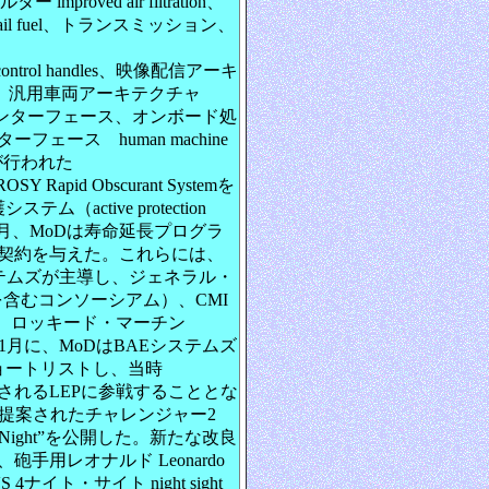
improved air filtration、
ail fuel、トランスミッション、
ntrol handles、映像配信アーキ
itecture、汎用車両アーキテクチャ
reに準拠したインターフェース、オンボード処
ース human machine
ドが行われた
pid Obscurant Systemを
active protection
16年8月、MoDは寿命延長プログラ
契約を与えた。これらには、
ステムズが主導し、ジェネラル・
s UKを含むコンソーシアム）、CMI
インメタル、ロッキード・マーチン
た。11月に、MoDはBAEシステムズ
ョートリストし、当時
0）と推定されるLEPに参戦することとな
ズは提案されたチャレンジャー2
 Night”を公開した。新たな改良
、砲手用レオナルド Leonardo
イト・サイト night sight