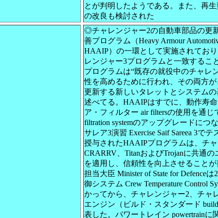
とが判明したようである。また、再生
の改良も検討された
◎チャレンジャー2の自動車部品の更
善プログラム（Heavy Armour Automotive I
HAAIP）の一環として実施されており
レンジャー3プログラムと一致すること
プログラムは“既存の就役中のチャレ
性を高めるために行われ、その両方が
更新する新しいタレットとシステムの
述べてる。HAAIPはすでに、動作寿
ア・フィルター air filtersの使用を
filtration systemのアップグレード
サレア3演習 Exercise Saif Sare
授与されたHAAIPプログラムは、チャ
CRARRV、TitanおよびTrojan
を適用し、信頼性を向上させることが
担当大臣 Minister of State for De
御システム Crew Temperature Cont
かってから、チャレンジャー2、チャレ
エンジン（ビルド・スタンダード build 
表した。パワートレイン powertrai