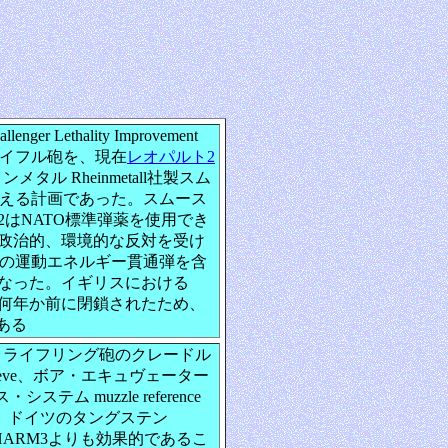
Lethality Improvement
0A1ライフル砲を、現在
レオパルト2
タル Rheinmetall社製スム
に置き換える計画であった。スムース
はNATO標準弾薬を使用でき
政治的、環境的な反対を受け
asedの運動エネルギー貫通弾を含
なった。イギリスにおける
は何年か前に閉鎖されたため、
ある
で、ライフリング砲のクレードル
 sleeve、ボア・エキュヴェーター
システム muzzle reference
は、ドイツのタングステン
のCHARM3よりも効果的であるこ