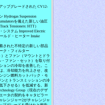
アップグレードされた CV12-
gas Suspension
umulatorsを備えた新しい油圧
 Tensioners: HTT）
Improved Electric
ニホールド・ヒーター Intake
着された不特定の新しい部品
ーク・フィルター
ト）とファン（マウントとドラ
ル・ファン・セット）を取り付
ションの冷却を改善した。こ
は、冷却能力を向上させ、改
ンジン燃料カットバック・モ
ン・エンジンとトランスミッションの冷
低下させる）を低減する。新
hnology Group（現在のデザ
エータの契約をキャタピラー
チャレンジャー2がチャレンジャ
eのアップグレードを受けたと報告