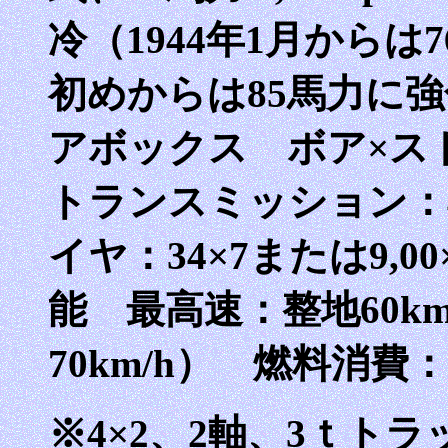
冷（1944年1月からは76
初めからは85馬力に強
アボックス ボア×ストロ
トランスミッション：
イヤ：34×7または9,0
能 最高速：整地60km
70km/h） 燃料消費：34
※4×2、2軸、3ｔト