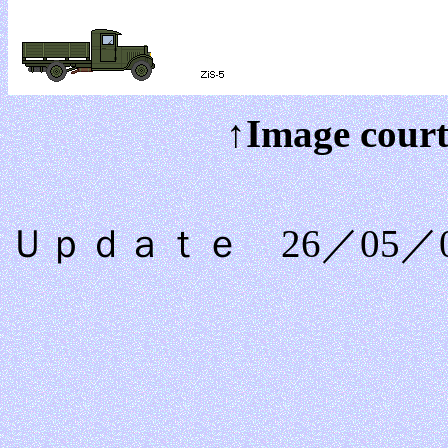
↑Image court
Ｕｐｄａｔｅ 26／05／0