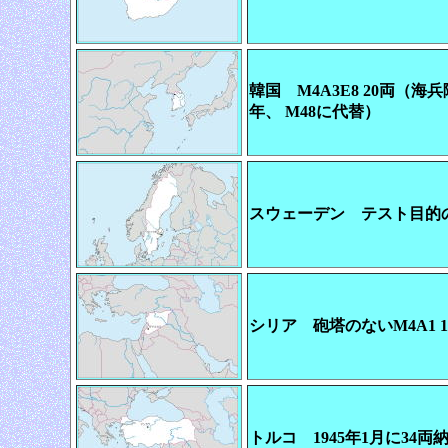
韓国 M4A3E8 20両（海兵
年、 M48に代替）
スウェーデン テスト目的
シリア 砲塔のないM4A1 
トルコ 1945年1月に34両