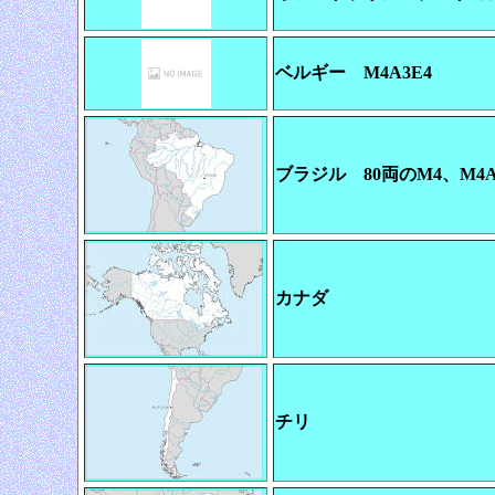
ベルギー M4A3E4
ブラジル 80両のM4、M4A
カナダ
チリ