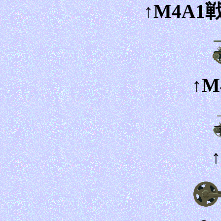
↑M4A
↑M