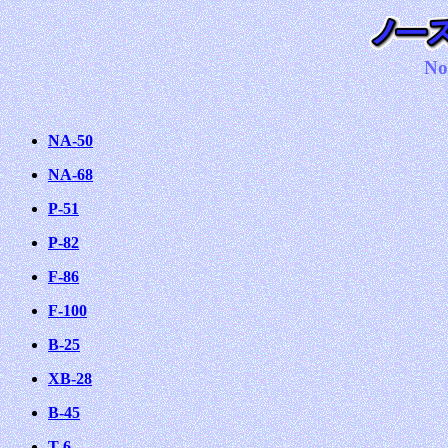
No
NA-50
NA-68
P-51
P-82
F-86
F-100
B-25
XB-28
B-45
T-6